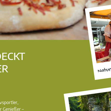
DECKT
ER
Natur
vsportler,
r Genießer –