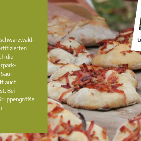
0 Schwarzwald-
W
rtifizierten
ch die
urpark-
-Sau-
ft auch
st. Bei
 Gruppengröße
n