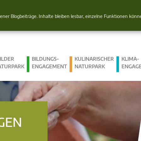
Natur im Blick
gener Blogbeiträge. Inhalte bleiben lesbar, einzelne Funktionen kön
ILDER
BILDUNGS­
KULINARISCHER
KLIMA­
ATURPARK
ENGAGEMENT
NATURPARK
ENGAG
GEN