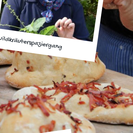
ildkräuterspaziergang