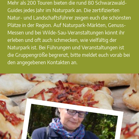
Mehr als 200 Touren bieten die rund 80 Schwarzwald-
Guides jedes Jahr im Naturpark an. Die zertifizierten
Natur- und Landschaftsführer zeigen euch die schönsten
Plätze in der Region. Auf Naturpark-Märkten, Genuss-
Messen und bei Wilde-Sau-Veranstaltungen könnt ihr
erleben und oft auch schmecken, wie vielfältig der
Naturpark ist. Bei Führungen und Veranstaltungen ist
die Gruppengröße begrenzt, bitte meldet euch vorab bei
den angegebenen Kontakten an.