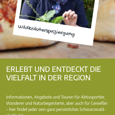
Wildkräuterspaziergang
ERLEBT UND ENTDECKT DIE
VIELFALT IN DER REGION
Informationen, Angebote und Touren für Aktivsportler,
Wanderer und Naturbegeisterte, aber auch für Genießer
– hier findet jeder sein ganz persönliches Schwarzwald-