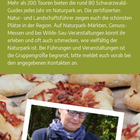
Mehr als 200 Touren bieten die rund 80 Schwarzwald-
Guides jedes Jahr im Naturpark an. Die zertifizierten
Natur- und Landschaftsführer zeigen euch die schönsten
Plätze in der Region. Auf Naturpark-Märkten, Genuss-
Messen und bei Wilde-Sau-Veranstaltungen könnt ihr
erleben und oft auch schmecken, wie vielfältig der
Naturpark ist. Bei Führungen und Veranstaltungen ist
die Gruppengröße begrenzt, bitte meldet euch vorab bei
den angegebenen Kontakten an.