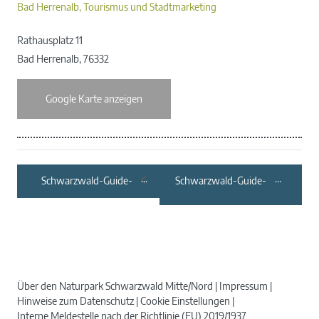
Bad Herrenalb, Tourismus und Stadtmarketing
Rathausplatz 11
Bad Herrenalb
,
76332
Google Karte anzeigen
Schwarzwald-Guide-
Schwarzwald-Guide-
Tour: Knospen, Blüten,
Tour: NaTour in
Samen, Kräuter des
Nagold –
Sommers –
Entdeckungen
Wildkräuterführung
zwischen Gartenzaun
und Landschaftsraum
Über den Naturpark Schwarzwald Mitte/Nord
Impressum
Hinweise zum Datenschutz
Cookie Einstellungen
Interne Meldestelle nach der Richtlinie (EU) 2019/1937