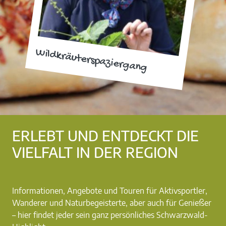
Wildkräuterspaziergang
ERLEBT UND ENTDECKT DIE
VIELFALT IN DER REGION
Informationen, Angebote und Touren für Aktivsportler,
Wanderer und Naturbegeisterte, aber auch für Genießer
– hier findet jeder sein ganz persönliches Schwarzwald-