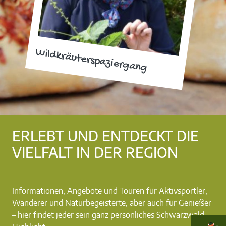
Wildkräuterspaziergang
ERLEBT UND ENTDECKT DIE
VIELFALT IN DER REGION
Informationen, Angebote und Touren für Aktivsportler,
Wanderer und Naturbegeisterte, aber auch für Genießer
– hier findet jeder sein ganz persönliches Schwarzwald-