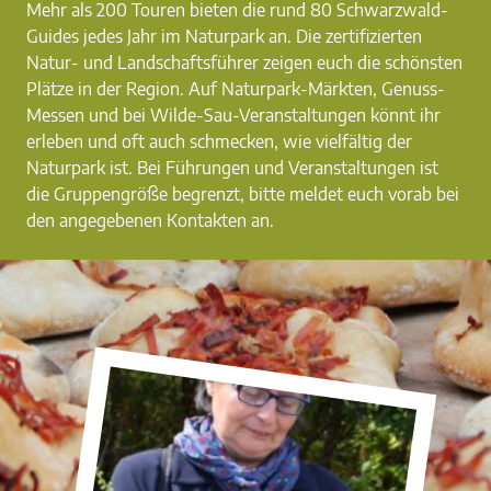
Mehr als 200 Touren bieten die rund 80 Schwarzwald-
Guides jedes Jahr im Naturpark an. Die zertifizierten
Natur- und Landschaftsführer zeigen euch die schönsten
Plätze in der Region. Auf Naturpark-Märkten, Genuss-
Messen und bei Wilde-Sau-Veranstaltungen könnt ihr
erleben und oft auch schmecken, wie vielfältig der
Naturpark ist. Bei Führungen und Veranstaltungen ist
die Gruppengröße begrenzt, bitte meldet euch vorab bei
den angegebenen Kontakten an.