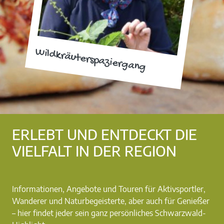
Wildkräuterspaziergang
ERLEBT UND ENTDECKT DIE
VIELFALT IN DER REGION
Informationen, Angebote und Touren für Aktivsportler,
Wanderer und Naturbegeisterte, aber auch für Genießer
– hier findet jeder sein ganz persönliches Schwarzwald-