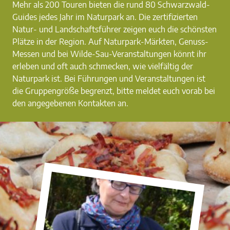
Mehr als 200 Touren bieten die rund 80 Schwarzwald-
Guides jedes Jahr im Naturpark an. Die zertifizierten
Natur- und Landschaftsführer zeigen euch die schönsten
Plätze in der Region. Auf Naturpark-Märkten, Genuss-
Messen und bei Wilde-Sau-Veranstaltungen könnt ihr
erleben und oft auch schmecken, wie vielfältig der
Naturpark ist. Bei Führungen und Veranstaltungen ist
die Gruppengröße begrenzt, bitte meldet euch vorab bei
den angegebenen Kontakten an.