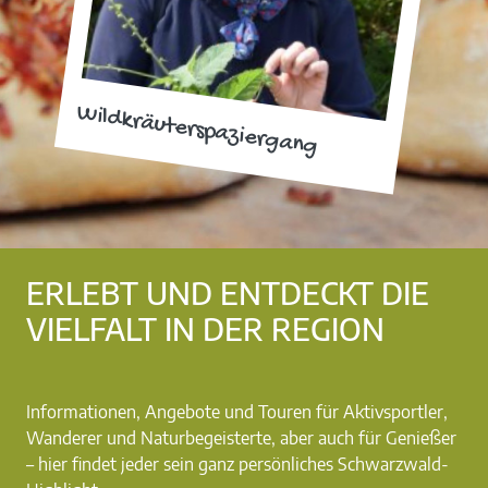
Wildkräuterspaziergang
ERLEBT UND ENTDECKT DIE
VIELFALT IN DER REGION
Informationen, Angebote und Touren für Aktivsportler,
Wanderer und Naturbegeisterte, aber auch für Genießer
– hier findet jeder sein ganz persönliches Schwarzwald-