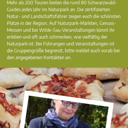
Mehr als 200 Touren bieten die rund 80 Schwarzwald-
Guides jedes Jahr im Naturpark an. Die zertifizierten
Natur- und Landschaftsführer zeigen euch die schönsten
Plätze in der Region. Auf Naturpark-Märkten, Genuss-
Messen und bei Wilde-Sau-Veranstaltungen könnt ihr
erleben und oft auch schmecken, wie vielfältig der
Naturpark ist. Bei Führungen und Veranstaltungen ist
die Gruppengröße begrenzt, bitte meldet euch vorab bei
den angegebenen Kontakten an.