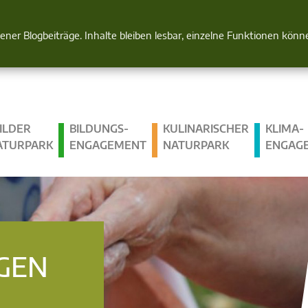
Natur im Blick
gener Blogbeiträge. Inhalte bleiben lesbar, einzelne Funktionen kön
ILDER
BILDUNGS­
KULINARISCHER
KLIMA­
ATURPARK
ENGAGEMENT
NATURPARK
ENGAG
GEN