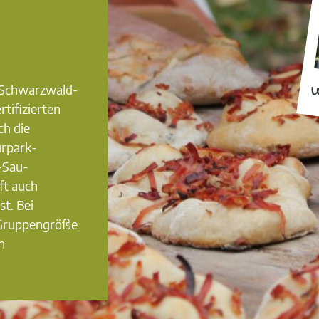
0 Schwarzwald-
W
rtifizierten
ch die
urpark-
-Sau-
ft auch
st. Bei
 Gruppengröße
n