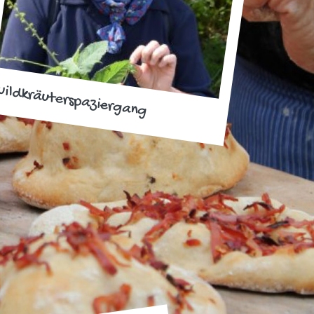
ildkräuterspaziergang