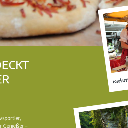
DECKT
ER
Natur
vsportler,
r Genießer –