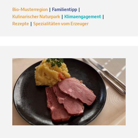
Bio-Musterregion
Familientipp
Kulinarischer Naturpark
Klimaengagement
Rezepte
Spezialitäten vom Erzeuger