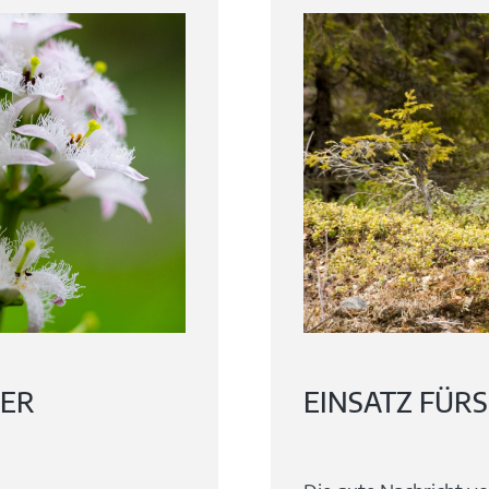
DER
EINSATZ FÜR