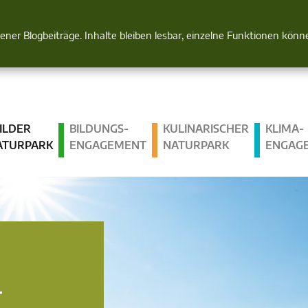
Natur im Blick
gener Blogbeiträge. Inhalte bleiben lesbar, einzelne Funktionen kön
ILDER
BILDUNGS­
KULINARISCHER
KLIMA­
ATURPARK
ENGAGEMENT
NATURPARK
ENGAG
T