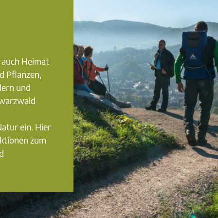
t auch Heimat
nd Pflanzen,
älern und
hwarzwald
atur ein. Hier
Aktionen zum
d