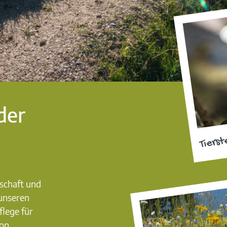
der
Tierst
dschaft und
 unseren
lege für
von