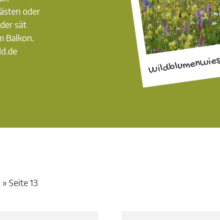
ästen oder
der sät
m Balkon.
d.de
Wildblumenwie
a
»
Seite 13