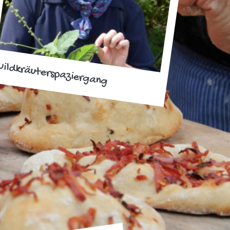
ildkräuterspaziergang