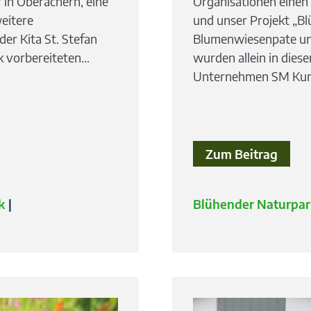
 in Oberachern, eine
Organisationen einen 
eitere
und unser Projekt „Bl
der Kita St. Stefan
Blumenwiesenpate unt
vorbereiteten...
wurden allein in dies
Unternehmen SM Kunst
Zum Beitrag
k
Blühender Naturpar