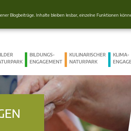
Natur im Blick
gener Blogbeiträge. Inhalte bleiben lesbar, einzelne Funktionen kön
ILDER
BILDUNGS­
KULINARISCHER
KLIMA­
ATURPARK
ENGAGEMENT
NATURPARK
ENGAG
GEN