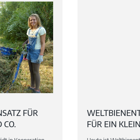
NSATZ FÜR
WELTBIENENTA
 CO.
ÜR EIN KLEIN
dt in Kooperation
Heute ist Weltbienenta