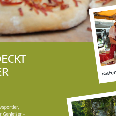
DECKT
ER
Natur
vsportler,
r Genießer –