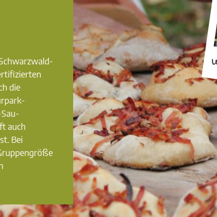
0 Schwarzwald-
W
rtifizierten
ch die
urpark-
-Sau-
ft auch
st. Bei
 Gruppengröße
n