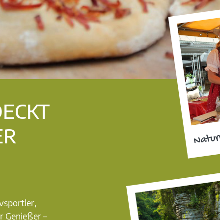
DECKT
ER
Natur
vsportler,
r Genießer –