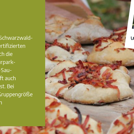
0 Schwarzwald-
W
rtifizierten
ch die
urpark-
-Sau-
ft auch
st. Bei
 Gruppengröße
n