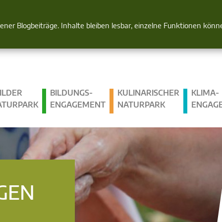
Natur im Blick
gener Blogbeiträge. Inhalte bleiben lesbar, einzelne Funktionen kön
ILDER
BILDUNGS­
KULINARISCHER
KLIMA­
ATURPARK
ENGAGEMENT
NATURPARK
ENGAG
GEN