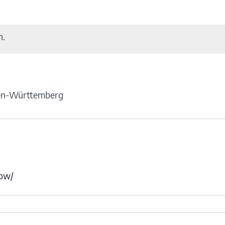
n.
en-Württemberg
how/