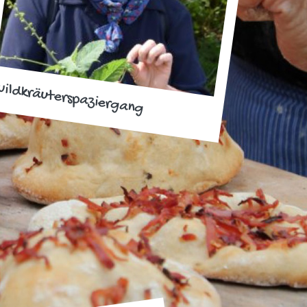
ildkräuterspaziergang