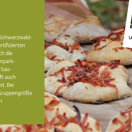
0 Schwarzwald-
W
rtifizierten
ch die
urpark-
-Sau-
ft auch
st. Bei
 Gruppengröße
n