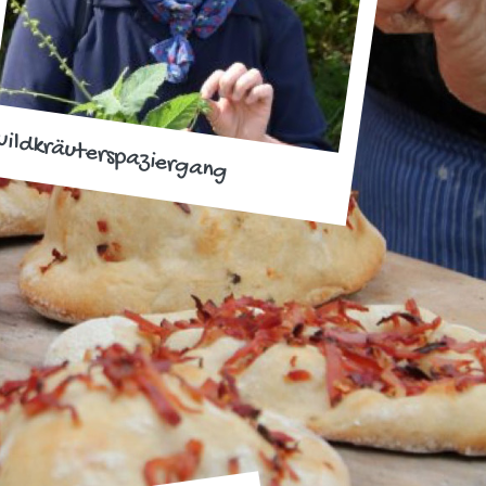
ildkräuterspaziergang