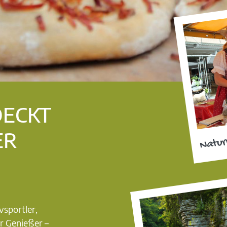
DECKT
ER
Natur
vsportler,
r Genießer –