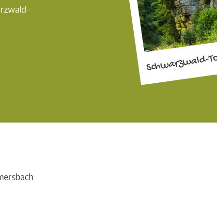
arzwald-
Schwarzwald-T
rmersbach