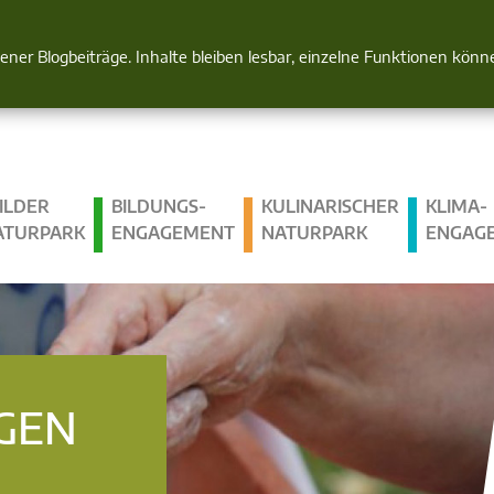
Natur im Blick
gener Blogbeiträge. Inhalte bleiben lesbar, einzelne Funktionen kön
ILDER
BILDUNGS­
KULINARISCHER
KLIMA­
ATURPARK
ENGAGEMENT
NATURPARK
ENGAG
GEN