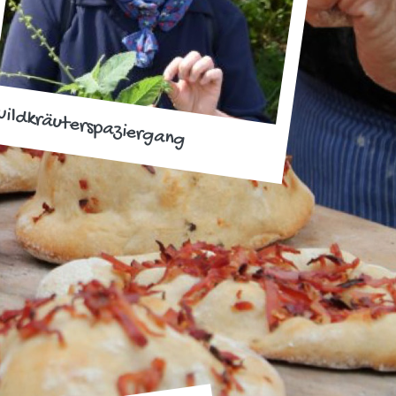
ildkräuterspaziergang