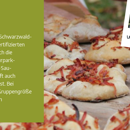
0 Schwarzwald-
W
rtifizierten
ch die
urpark-
-Sau-
ft auch
st. Bei
 Gruppengröße
n