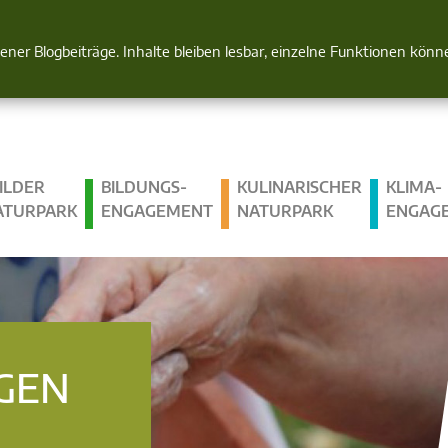
Natur im Blick
gener Blogbeiträge. Inhalte bleiben lesbar, einzelne Funktionen kön
ILDER
BILDUNGS­
KULINARISCHER
KLIMA­
ATURPARK
ENGAGEMENT
NATURPARK
ENGAG
GEN