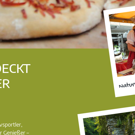
DECKT
ER
Natur
vsportler,
r Genießer –