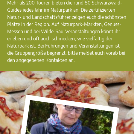
Mehr als 200 Touren bieten die rund 80 Schwarzwald-
Guides jedes Jahr im Naturpark an. Die zertifizierten
Natur- und Landschaftsführer zeigen euch die schönsten
Plätze in der Region. Auf Naturpark-Märkten, Genuss-
Messen und bei Wilde-Sau-Veranstaltungen könnt ihr
erleben und oft auch schmecken, wie vielfältig der
Naturpark ist. Bei Führungen und Veranstaltungen ist
die Gruppengröße begrenzt, bitte meldet euch vorab bei
den angegebenen Kontakten an.