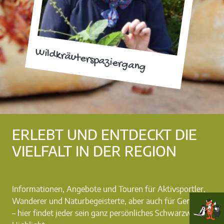
Wildkräuterspaziergang
ERLEBT UND ENTDECKT DIE
VIELFALT IN DER REGION
Informationen, Angebote und Touren für Aktivsportler,
Wanderer und Naturbegeisterte, aber auch für Genießer
– hier findet jeder sein ganz persönliches Schwarzwald-