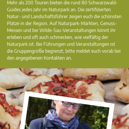
Mehr als 200 Touren bieten die rund 80 Schwarzwald-
Guides jedes Jahr im Naturpark an. Die zertifizierten
Natur- und Landschaftsführer zeigen euch die schönsten
Plätze in der Region. Auf Naturpark-Märkten, Genuss-
Messen und bei Wilde-Sau-Veranstaltungen könnt ihr
erleben und oft auch schmecken, wie vielfältig der
Naturpark ist. Bei Führungen und Veranstaltungen ist
die Gruppengröße begrenzt, bitte meldet euch vorab bei
den angegebenen Kontakten an.