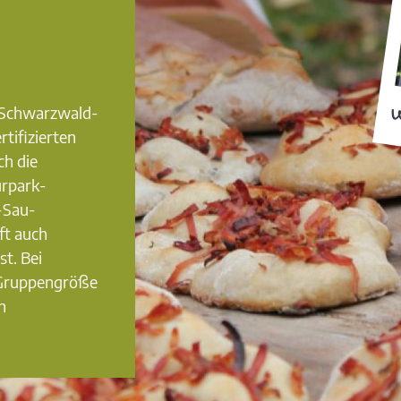
0 Schwarzwald-
W
rtifizierten
ch die
urpark-
-Sau-
ft auch
st. Bei
 Gruppengröße
n