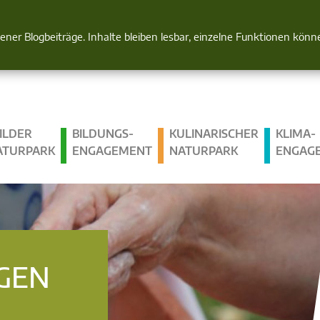
Natur im Blick
gener Blogbeiträge. Inhalte bleiben lesbar, einzelne Funktionen kön
ILDER
BILDUNGS­
KULINARISCHER
KLIMA­
ATURPARK
ENGAGEMENT
NATURPARK
ENGAG
GEN