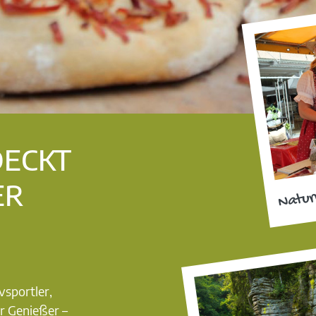
DECKT
ER
Natur
vsportler,
r Genießer –