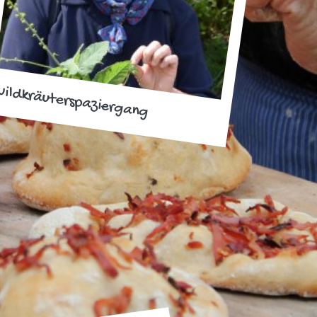
ildkräuterspaziergang