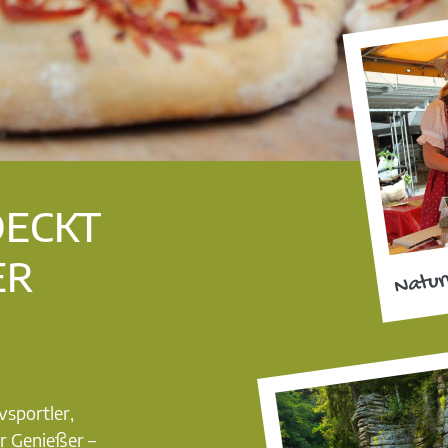
DECKT
ER
Natur
vsportler,
r Genießer –