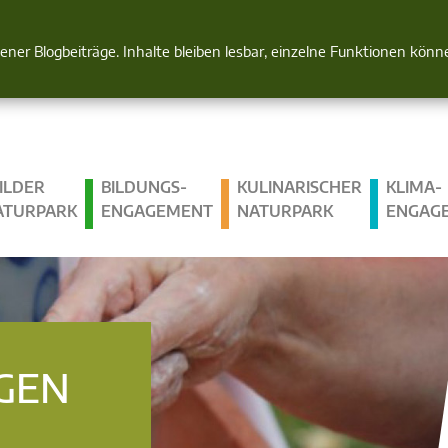
Natur im Blick
gener Blogbeiträge. Inhalte bleiben lesbar, einzelne Funktionen kön
ILDER
BILDUNGS­
KULINARISCHER
KLIMA­
ATURPARK
ENGAGEMENT
NATURPARK
ENGAG
GEN