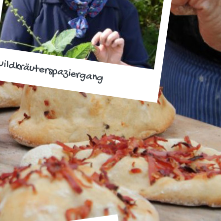
ildkräuterspaziergang