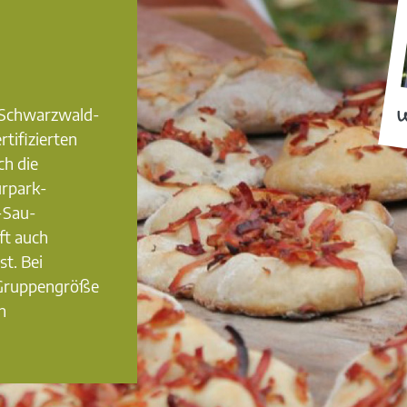
0 Schwarzwald-
W
rtifizierten
ch die
urpark-
-Sau-
ft auch
st. Bei
 Gruppengröße
n