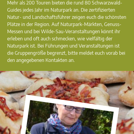
Mehr als 200 Touren bieten die rund 80 Schwarzwald-
Guides jedes Jahr im Naturpark an. Die zertifizierten
Natur- und Landschaftsführer zeigen euch die schönsten
Plätze in der Region. Auf Naturpark-Märkten, Genuss-
Messen und bei Wilde-Sau-Veranstaltungen könnt ihr
erleben und oft auch schmecken, wie vielfältig der
Naturpark ist. Bei Führungen und Veranstaltungen ist
die Gruppengröße begrenzt, bitte meldet euch vorab bei
den angegebenen Kontakten an.