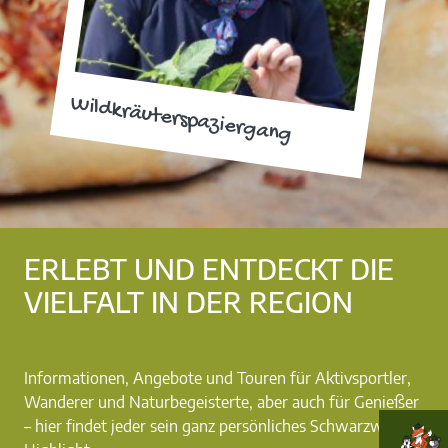
Wildkräuterspaziergang
ERLEBT UND ENTDECKT DIE
VIELFALT IN DER REGION
Informationen, Angebote und Touren für Aktivsportler,
Wanderer und Naturbegeisterte, aber auch für Genießer
– hier findet jeder sein ganz persönliches Schwarzwald-