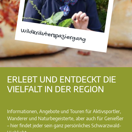
Wildkräuterspaziergang
ERLEBT UND ENTDECKT DIE
VIELFALT IN DER REGION
Informationen, Angebote und Touren für Aktivsportler,
Wanderer und Naturbegeisterte, aber auch für Genießer
– hier findet jeder sein ganz persönliches Schwarzwald-