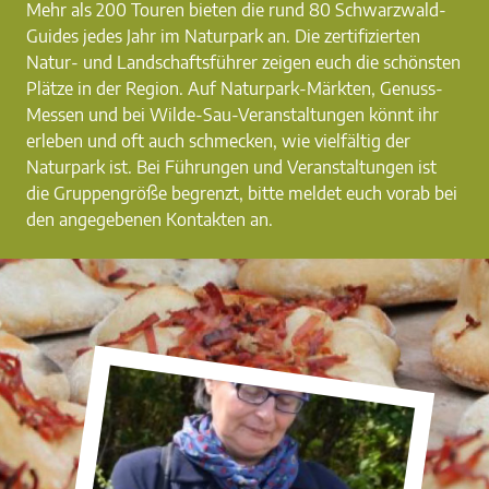
Mehr als 200 Touren bieten die rund 80 Schwarzwald-
Guides jedes Jahr im Naturpark an. Die zertifizierten
Natur- und Landschaftsführer zeigen euch die schönsten
Plätze in der Region. Auf Naturpark-Märkten, Genuss-
Messen und bei Wilde-Sau-Veranstaltungen könnt ihr
erleben und oft auch schmecken, wie vielfältig der
Naturpark ist. Bei Führungen und Veranstaltungen ist
die Gruppengröße begrenzt, bitte meldet euch vorab bei
den angegebenen Kontakten an.