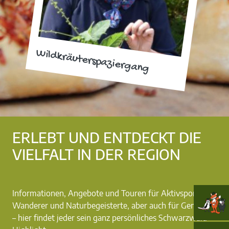
Wildkräuterspaziergang
ERLEBT UND ENTDECKT DIE
VIELFALT IN DER REGION
Informationen, Angebote und Touren für Aktivsportler,
Wanderer und Naturbegeisterte, aber auch für Genießer
– hier findet jeder sein ganz persönliches Schwarzwald-