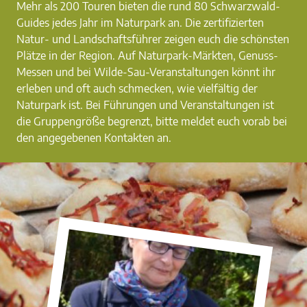
Mehr als 200 Touren bieten die rund 80 Schwarzwald-
Guides jedes Jahr im Naturpark an. Die zertifizierten
Natur- und Landschaftsführer zeigen euch die schönsten
Plätze in der Region. Auf Naturpark-Märkten, Genuss-
Messen und bei Wilde-Sau-Veranstaltungen könnt ihr
erleben und oft auch schmecken, wie vielfältig der
Naturpark ist. Bei Führungen und Veranstaltungen ist
die Gruppengröße begrenzt, bitte meldet euch vorab bei
den angegebenen Kontakten an.