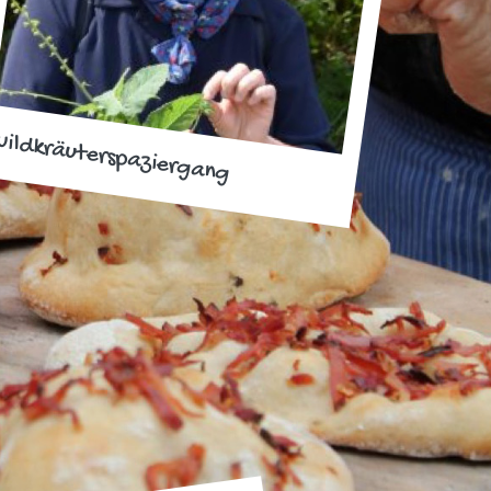
ildkräuterspaziergang