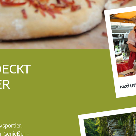
DECKT
ER
Natur
vsportler,
r Genießer –