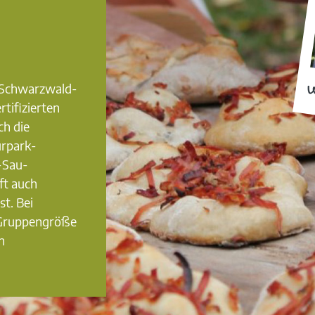
0 Schwarzwald-
W
rtifizierten
ch die
urpark-
-Sau-
ft auch
st. Bei
 Gruppengröße
n