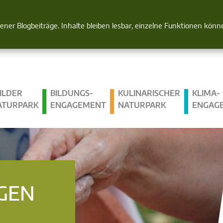
Natur im Blick
gener Blogbeiträge. Inhalte bleiben lesbar, einzelne Funktionen kön
ILDER
BILDUNGS­
KULINARISCHER
KLIMA­
ATURPARK
ENGAGEMENT
NATURPARK
ENGAG
GEN