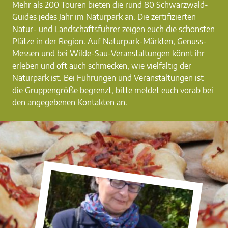
Mehr als 200 Touren bieten die rund 80 Schwarzwald-
Guides jedes Jahr im Naturpark an. Die zertifizierten
Natur- und Landschaftsführer zeigen euch die schönsten
Plätze in der Region. Auf Naturpark-Märkten, Genuss-
Messen und bei Wilde-Sau-Veranstaltungen könnt ihr
erleben und oft auch schmecken, wie vielfältig der
Naturpark ist. Bei Führungen und Veranstaltungen ist
die Gruppengröße begrenzt, bitte meldet euch vorab bei
den angegebenen Kontakten an.