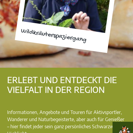
Wildkräuterspaziergang
ERLEBT UND ENTDECKT DIE
VIELFALT IN DER REGION
Informationen, Angebote und Touren für Aktivsportler,
Wanderer und Naturbegeisterte, aber auch für Genießer
– hier findet jeder sein ganz persönliches Schwarzwald-