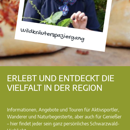
Wildkräuterspaziergang
ERLEBT UND ENTDECKT DIE
VIELFALT IN DER REGION
Informationen, Angebote und Touren für Aktivsportler,
Wanderer und Naturbegeisterte, aber auch für Genießer
– hier findet jeder sein ganz persönliches Schwarzwald-