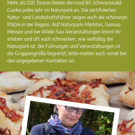
Mehr als 200 Touren bieten die rund 80 Schwarzwald-
Guides jedes Jahr im Naturpark an. Die zertifizierten
Natur- und Landschaftsführer zeigen euch die schönsten
Plätze in der Region. Auf Naturpark-Märkten, Genuss-
Messen und bei Wilde-Sau-Veranstaltungen könnt ihr
erleben und oft auch schmecken, wie vielfältig der
Naturpark ist. Bei Führungen und Veranstaltungen ist
die Gruppengröße begrenzt, bitte meldet euch vorab bei
den angegebenen Kontakten an.