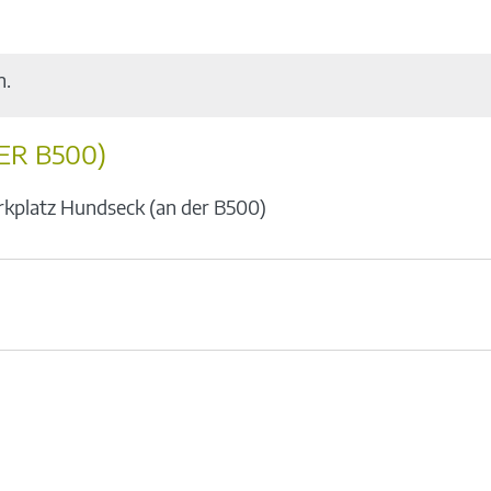
n.
ER B500)
rkplatz Hundseck (an der B500)