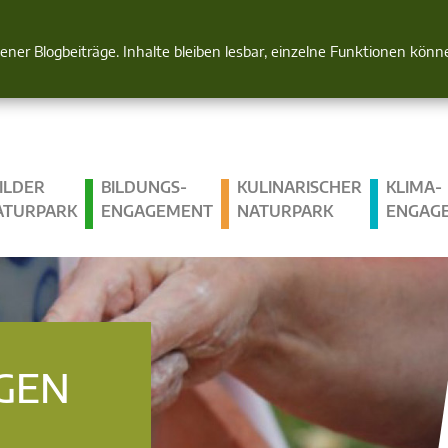
Natur im Blick
gener Blogbeiträge. Inhalte bleiben lesbar, einzelne Funktionen kön
ILDER
BILDUNGS­
KULINARISCHER
KLIMA­
ATURPARK
ENGAGEMENT
NATURPARK
ENGAG
GEN