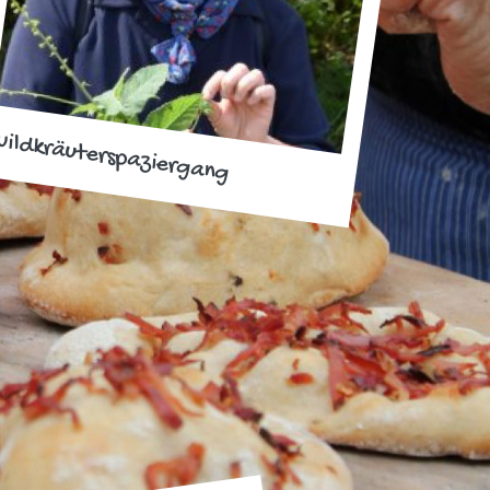
ildkräuterspaziergang