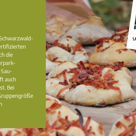
0 Schwarzwald-
W
rtifizierten
ch die
urpark-
-Sau-
ft auch
st. Bei
 Gruppengröße
n