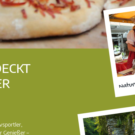
DECKT
ER
Natur
vsportler,
r Genießer –