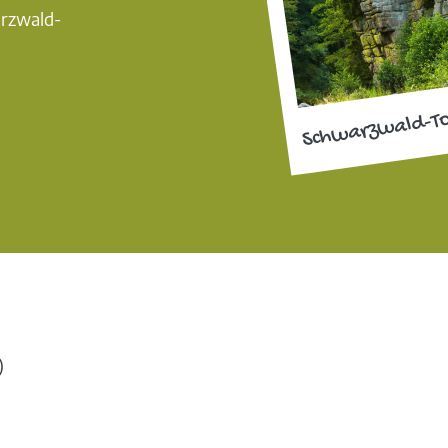
arzwald-
Schwarzwald-T
)