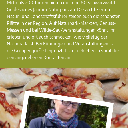
Mehr als 200 Touren bieten die rund 80 Schwarzwald-
Guides jedes Jahr im Naturpark an. Die zertifizierten
Natur- und Landschaftsführer zeigen euch die schönsten
Plätze in der Region. Auf Naturpark-Märkten, Genuss-
Messen und bei Wilde-Sau-Veranstaltungen könnt ihr
erleben und oft auch schmecken, wie vielfältig der
Naturpark ist. Bei Führungen und Veranstaltungen ist
die Gruppengröße begrenzt, bitte meldet euch vorab bei
den angegebenen Kontakten an.