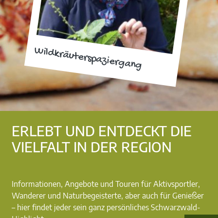
Wildkräuterspaziergang
ERLEBT UND ENTDECKT DIE
VIELFALT IN DER REGION
Informationen, Angebote und Touren für Aktivsportler,
Wanderer und Naturbegeisterte, aber auch für Genießer
– hier findet jeder sein ganz persönliches Schwarzwald-