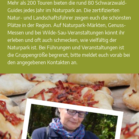
Mehr als 200 Touren bieten die rund 80 Schwarzwald-
Guides jedes Jahr im Naturpark an. Die zertifizierten
Natur- und Landschaftsführer zeigen euch die schönsten
Plätze in der Region. Auf Naturpark-Märkten, Genuss-
Messen und bei Wilde-Sau-Veranstaltungen könnt ihr
erleben und oft auch schmecken, wie vielfältig der
Naturpark ist. Bei Führungen und Veranstaltungen ist
die Gruppengröße begrenzt, bitte meldet euch vorab bei
den angegebenen Kontakten an.