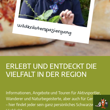
Wildkräuterspaziergang
ERLEBT UND ENTDECKT DIE
VIELFALT IN DER REGION
Informationen, Angebote und Touren für Aktivsportler,
Wanderer und Naturbegeisterte, aber auch für Genießer
– hier findet jeder sein ganz persönliches Schwarzwald-