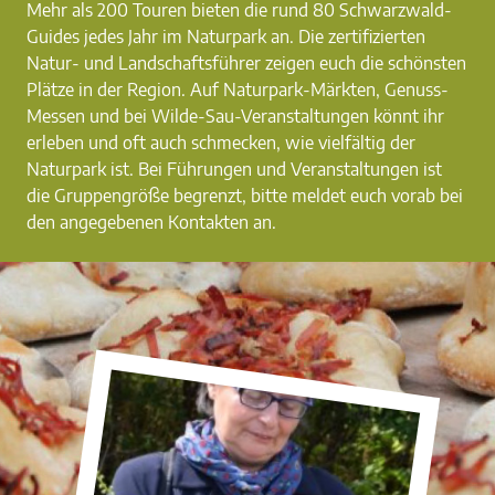
Mehr als 200 Touren bieten die rund 80 Schwarzwald-
Guides jedes Jahr im Naturpark an. Die zertifizierten
Natur- und Landschaftsführer zeigen euch die schönsten
Plätze in der Region. Auf Naturpark-Märkten, Genuss-
Messen und bei Wilde-Sau-Veranstaltungen könnt ihr
erleben und oft auch schmecken, wie vielfältig der
Naturpark ist. Bei Führungen und Veranstaltungen ist
die Gruppengröße begrenzt, bitte meldet euch vorab bei
den angegebenen Kontakten an.