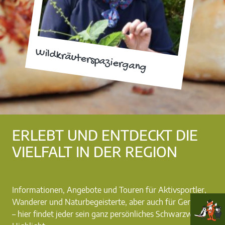
Wildkräuterspaziergang
ERLEBT UND ENTDECKT DIE
VIELFALT IN DER REGION
Informationen, Angebote und Touren für Aktivsportler,
Wanderer und Naturbegeisterte, aber auch für Genießer
– hier findet jeder sein ganz persönliches Schwarzwald-