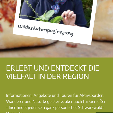
Wildkräuterspaziergang
ERLEBT UND ENTDECKT DIE
VIELFALT IN DER REGION
Informationen, Angebote und Touren für Aktivsportler,
Wanderer und Naturbegeisterte, aber auch für Genießer
– hier findet jeder sein ganz persönliches Schwarzwald-