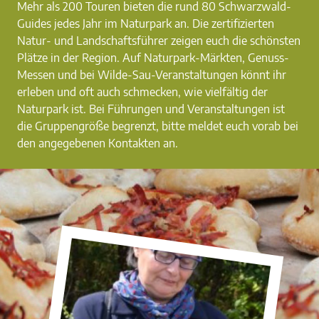
Mehr als 200 Touren bieten die rund 80 Schwarzwald-
Guides jedes Jahr im Naturpark an. Die zertifizierten
Natur- und Landschaftsführer zeigen euch die schönsten
Plätze in der Region. Auf Naturpark-Märkten, Genuss-
Messen und bei Wilde-Sau-Veranstaltungen könnt ihr
erleben und oft auch schmecken, wie vielfältig der
Naturpark ist. Bei Führungen und Veranstaltungen ist
die Gruppengröße begrenzt, bitte meldet euch vorab bei
den angegebenen Kontakten an.