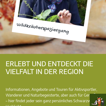
Wildkräuterspaziergang
ERLEBT UND ENTDECKT DIE
VIELFALT IN DER REGION
Informationen, Angebote und Touren für Aktivsportler,
Wanderer und Naturbegeisterte, aber auch für Genießer
– hier findet jeder sein ganz persönliches Schwarzwald-