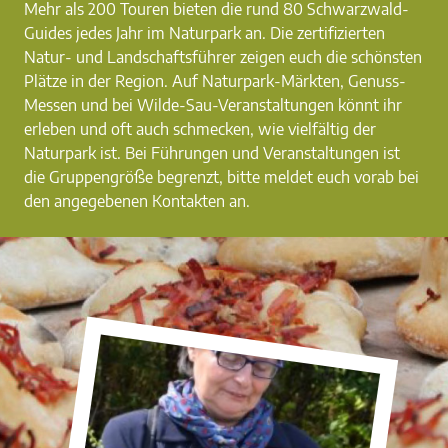
Mehr als 200 Touren bieten die rund 80 Schwarzwald-
Guides jedes Jahr im Naturpark an. Die zertifizierten
Natur- und Landschaftsführer zeigen euch die schönsten
Plätze in der Region. Auf Naturpark-Märkten, Genuss-
Messen und bei Wilde-Sau-Veranstaltungen könnt ihr
erleben und oft auch schmecken, wie vielfältig der
Naturpark ist. Bei Führungen und Veranstaltungen ist
die Gruppengröße begrenzt, bitte meldet euch vorab bei
den angegebenen Kontakten an.