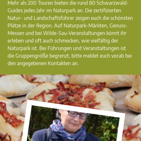
Mehr als 200 Touren bieten die rund 80 Schwarzwald-
Guides jedes Jahr im Naturpark an. Die zertifizierten
Natur- und Landschaftsführer zeigen euch die schönsten
Plätze in der Region. Auf Naturpark-Märkten, Genuss-
Messen und bei Wilde-Sau-Veranstaltungen könnt ihr
erleben und oft auch schmecken, wie vielfältig der
Naturpark ist. Bei Führungen und Veranstaltungen ist
die Gruppengröße begrenzt, bitte meldet euch vorab bei
den angegebenen Kontakten an.