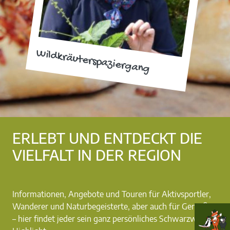
Wildkräuterspaziergang
ERLEBT UND ENTDECKT DIE
VIELFALT IN DER REGION
Informationen, Angebote und Touren für Aktivsportler,
Wanderer und Naturbegeisterte, aber auch für Genießer
– hier findet jeder sein ganz persönliches Schwarzwald-