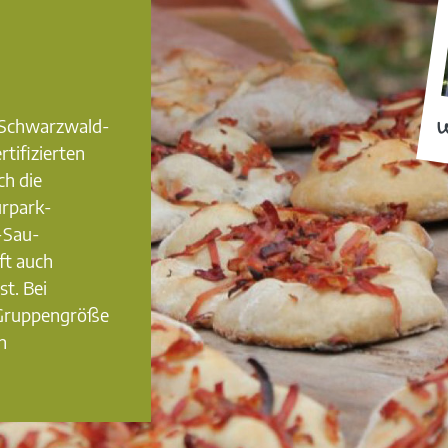
0 Schwarzwald-
W
rtifizierten
ch die
urpark-
-Sau-
ft auch
st. Bei
 Gruppengröße
n