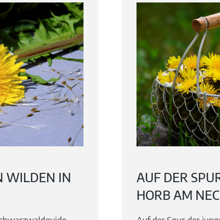
N WILDEN IN
AUF DER SPU
HORB AM NE
 Schwarzwaldguide
Auf der Spur der jun