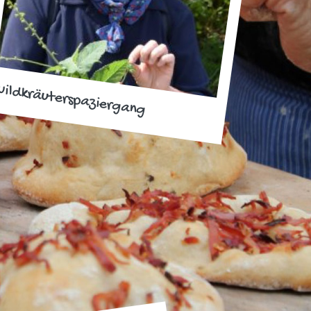
ildkräuterspaziergang