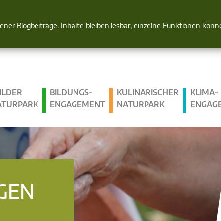
Natur im Blick
gener Blogbeiträge. Inhalte bleiben lesbar, einzelne Funktionen kön
ILDER
BILDUNGS­
KULINARISCHER
KLIMA­
ATURPARK
ENGAGEMENT
NATURPARK
ENGAG
GEN