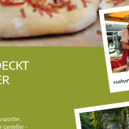
DECKT
ER
Natur
vsportler,
r Genießer –