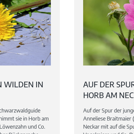
N WILDEN IN
AUF DER SPU
HORB AM NE
 Schwarzwaldguide
Auf der Spur der jun
 nimmt sie in Horb am
Anneliese Braitmaier 
n Löwenzahn und Co.
Neckar mit auf die S