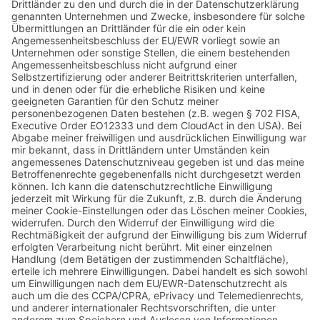
Naturpark-Detektive
Erlebnispfade