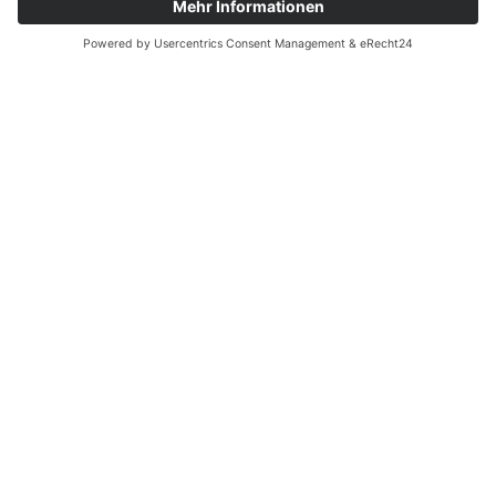
Schule und Kindergarten.
NATURPARK-DETEKTIVE
FLYER NATURPARK-DETEKTIVE