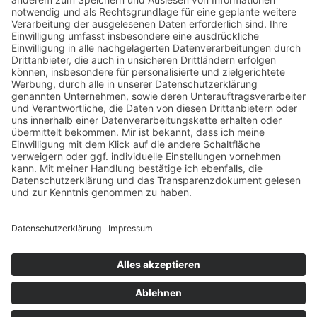
DIE NATUR ERFORSCHEN
Naturpark-Detektive
Mit einem abwechslungsreichen und farbenfrohen
Angebot aus Detektiv-Aufträgen, spannendem Sachwissen
zur ökologischen Vielfalt, passenden Spiel- und
Kreativideen sowie praktischem Wissen zu Nachhaltigkeit
und Klimaschutz laden die Naturpark-Detektive Kinder
dazu ein, das „weltweite Netz“ sicher zu entdecken. In
diesem geschützten Online-Bereich finden sie
altersgerechte Inhalte zum Mitmachen und Lernen.
Die Kinderseite des Naturparks Schwarzwald Mitte/Nord
richtet sich an Kinder im Alter von fünf bis 13 Jahren und
macht neugierig auf die Natur und Kulturlandschaft direkt
vor der eigenen Haustür. Erwachsene erhalten auf der
Internetseite ergänzende Informationen, Ausflugstipps
sowie viele Anregungen für die pädagogische Arbeit in