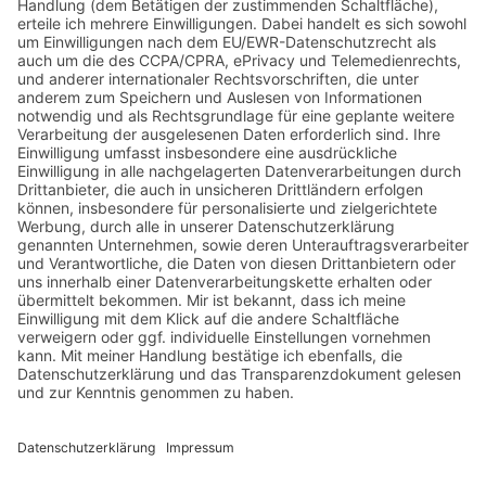
Wilde Sau
Mit seinem Projekt „Wilde Sau“ will der Naturpark
Schwarzwald Mitte/Nord Schwarzwild-Produkte populär
machen. Dafür schafft er regionale Wertschöpfungsketten
von der Jagd über Metzgerei-Betriebe und Manufakturen
bis hin zur Gastronomie. Das Besondere an der Wilden Sau:
Das Wildschwein ist ein Tier, das in Freiheit lebt und sich
natürlich ernährt. Mit seinem Fleisch können alle Gerichte
gefertigt werden, die auch mit dem Hausschwein möglich
sind.
Aufgrund seines Erfolgs gibt es das Angebot rund um die
Wilde Sau auch in den Naturparken Stromberg-Heuchelberg
und Neckartal-Odenwald.
FLYER WILDE SAU