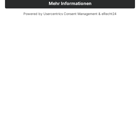
Legal mitten im Wald übernachten – das ermöglichen die
Trekking-Camps im Schwarzwald. Das ausgeschilderte
Wanderwegenetz umfasst rund 10.500 Kilometer, das
Mountainbike-Streckennetz weitere 5.500 Kilometer. Wer
mehr über den Schwarzwald und seine Traditionen
erfahren möchte, kann eine Führung mit einem
Schwarzwald-Guide buchen. Und auch für Familien gibt es
besondere Erlebnisse.
AKTUELLE BLOGARTIKEL