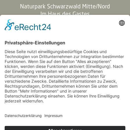
Naturpark Schwarzwald Mitte/Nord
Im Haus des Gastes
Hauptstraße 94
77830 Bühlertal
+49 7223 957715-0
info@naturparkschwarzwald.de
Impressum
AGB
Datenschutz
Links
Förderprogramme
Barrierefreiheit
Widerrufsrecht
Cookie Einstellungen