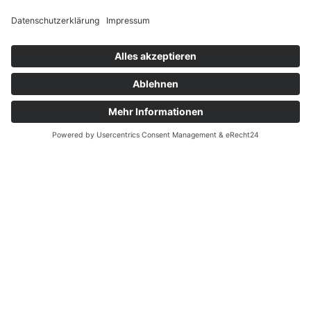
eine vielseitige Landschaft und ein abwechslungsreiches
Klima aus. Über 60 Prozent der Naturpark-Kulisse ist
bewaldet. Dazwischen finden sich Wiesen, Weiden und
Äcker. Die Vorbergzone ist von Weinbergen geprägt. Der
Blick reicht in die Rheinebene bis zu den französischen
Vogesen. Highlight des mittleren Schwarzwalds ist die
Hornisgrinde, der höchste Berg der Region mit über 1.160
Metern.
Klimatisch reicht das Spektrum von mediterranen
Bedingungen in den badischen Weinbau-Gebieten im
Westen bis zu fast skandinavischen Verhältnissen in den
Bergen. Bis zu 100 Schneetage gibt es in den Höhenlagen.
Im Herbst und Winter sorgt die Inversionswetterlage für
einen wunderschönen Blick von den Bergen auf ein
sonnenbeschienenes Nebelmeer oberhalb der Täler.
Im frühen Mittelalter errichtete der germanische Stamm der
Alemannen die ersten Siedlungen. In den folgenden
Jahrhunderten erschließen Menschen das Gebiet für eine
intensive Holznutzung immer weiter: Köhler, Flößer und
Glasbläser üben ihr Handwerk aus und prägen den