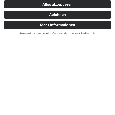
auf dem Bauernhof
Jedes Jahr am ersten Sonntag im August findet auf
zahlreichen landwirtschaftlichen Betrieben im Naturpark
Schwarzwald Mitte/Nord der Naturpark-Brunch auf dem
Bauernhof statt. Beim Brunch kommen ausschließlich
Produkte direkt vom Hof und aus der Region auf den Teller.
Die Höfe öffnen ihre Tore und geben in ländlicher
Atmosphäre Einblick in nachhaltige Bewirtschaftung und
bäuerliche Traditionen. Die meisten Höfe bieten zudem ein
buntes Rahmen- und Kinderprogramm. Ziel ist es, ein
Bewusstsein für faire Preise zu schaffen und den Erhalt der
Kulturlandschaft zu stärken.