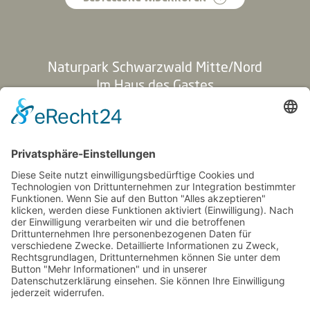
Naturpark Schwarzwald Mitte/Nord
Im Haus des Gastes
Hauptstraße 94
77830 Bühlertal
+49 7223 957715-0
info@naturparkschwarzwald.de
Impressum
AGB
Datenschutz
Links